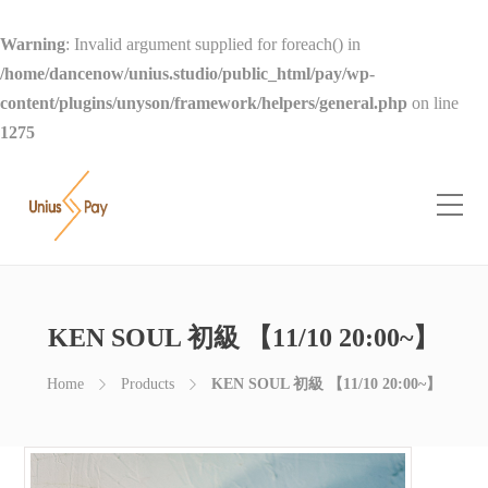
Warning
: Invalid argument supplied for foreach() in
/home/dancenow/unius.studio/public_html/pay/wp-
content/plugins/unyson/framework/helpers/general.php
on line
1275
KEN SOUL 初級 【11/10 20:00~】
Home
Products
KEN SOUL 初級 【11/10 20:00~】