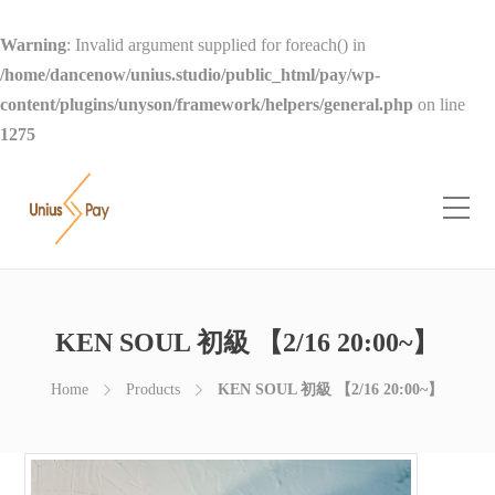
Warning
: Invalid argument supplied for foreach() in
/home/dancenow/unius.studio/public_html/pay/wp-
content/plugins/unyson/framework/helpers/general.php
on line
1275
KEN SOUL 初級 【2/16 20:00~】
Home
Products
KEN SOUL 初級 【2/16 20:00~】