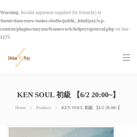
Warning
: Invalid argument supplied for foreach() in
/home/dancenow/unius.studio/public_html/pay/wp-
content/plugins/unyson/framework/helpers/general.php
on line
1275
KEN SOUL 初級 【6/2 20:00~】
Home
Products
KEN SOUL 初級 【6/2 20:00~】