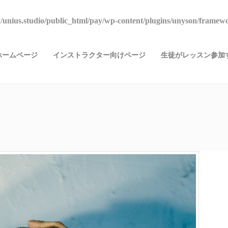
unius.studio/public_html/pay/wp-content/plugins/unyson/framewo
ホームページ
インストラクター向けページ
生徒がレッスン参加す