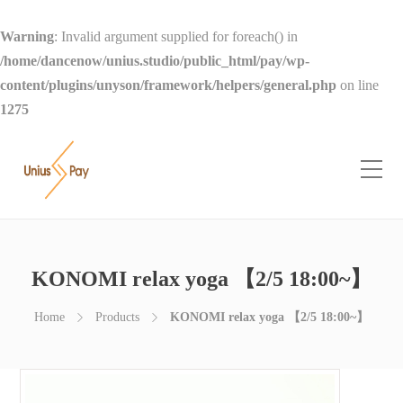
Warning
: Invalid argument supplied for foreach() in
/home/dancenow/unius.studio/public_html/pay/wp-
content/plugins/unyson/framework/helpers/general.php
on line
1275
KONOMI relax yoga 【2/5 18:00~】
Home
Products
KONOMI relax yoga 【2/5 18:00~】