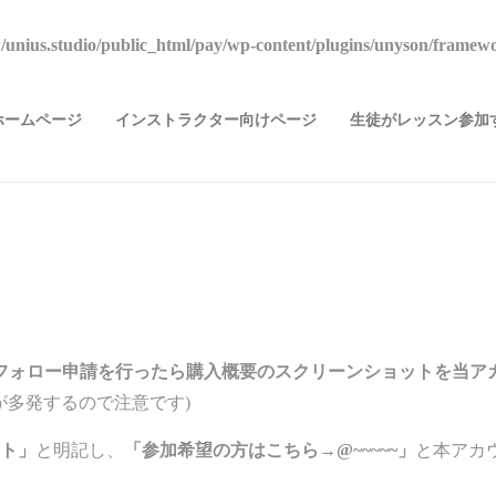
unius.studio/public_html/pay/wp-content/plugins/unyson/framewo
ホームページ
インストラクター向けページ
生徒がレッスン参加す
フォロー申請を行ったら購入概要のスクリーンショットを当ア
が多発するので注意です)
ント」
と明記し、
「参加希望の方はこちら→@~~~~~」
と本アカ