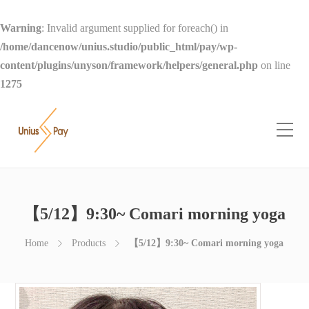
Warning
: Invalid argument supplied for foreach() in
/home/dancenow/unius.studio/public_html/pay/wp-
content/plugins/unyson/framework/helpers/general.php
on line
1275
【5/12】9:30~ Comari morning yoga
Home
Products
【5/12】9:30~ Comari morning yoga